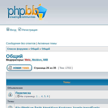
Вход
Регистрация
Сообщения без ответов
|
Активные темы
Список форумов
»
Общий
»
Общий
Общий
Модераторы:
Welz
,
Moldon
,
MIB
Страница
26
из
35
[ Тем: 1702 ]
Темы
Объявления
Переписка
[
На страницу:
1
...
4
,
5
,
6
]
Темы