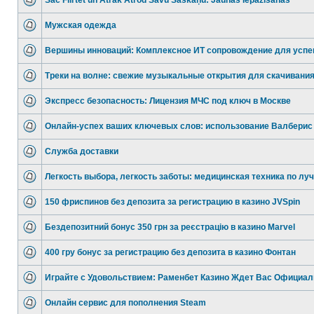
Sāc Flirtēt un Ātrāk Atrod Savu Saskaņu: Jaunās Iepazīšanās
Мужская одежда
Вершины инноваций: Комплексное ИТ сопровождение для успе
Треки на волне: свежие музыкальные открытия для скачивани
Экспресс безопасность: Лицензия МЧС под ключ в Москве
Онлайн-успех ваших ключевых слов: использование Валберис
Служба доставки
Легкость выбора, легкость заботы: медицинская техника по луч
150 фриспинов без депозита за регистрацию в казино JVSpin
Бездепозитний бонус 350 грн за реєстрацію в казино Marvel
400 грy бонус за регистрацию без депозита в казино Фонтан
Играйте с Удовольствием: Раменбет Казино Ждет Вас Официал
Онлайн сервис для пополнения Steam