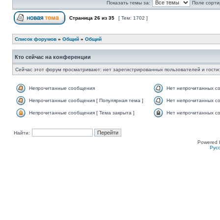
Показать темы за:
Поле сорти
Страница
26
из
35
[ Тем: 1702 ]
Список форумов
»
Общий
»
Общий
Кто сейчас на конференции
Сейчас этот форум просматривают: нет зарегистрированных пользователей и гости:
Непрочитанные сообщения
Нет непрочитанных с
Непрочитанные сообщения [ Популярная тема ]
Нет непрочитанных со
Непрочитанные сообщения [ Тема закрыта ]
Нет непрочитанных со
Найти:
Powered 
Рус