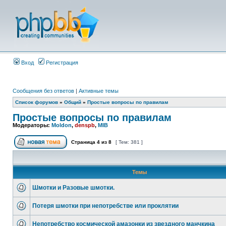
Вход
Регистрация
Сообщения без ответов
|
Активные темы
Список форумов
»
Общий
»
Простые вопросы по правилам
Простые вопросы по правилам
Модераторы:
Moldon
,
denspb
,
MIB
Страница
4
из
8
[ Тем: 381 ]
Темы
Шмотки и Разовые шмотки.
Потеря шмотки при непотребстве или проклятии
Непотребство космической амазонки из звездного манчкина