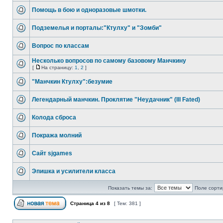
Помощь в бою и одноразовые шмотки.
Подземелья и порталы:"Ктулху" и "Зомби"
Вопрос по классам
Несколько вопросов по самому базовому Манчкину
[
На страницу:
1
,
2
]
"Манчкин Ктулху":безумие
Легендарный манчкин. Проклятие "Неудачник" (Ill Fated)
Колода сброса
Покража молний
Сайт sjgames
Эпишка и усилители класса
Показать темы за:
Поле сорти
Страница
4
из
8
[ Тем: 381 ]