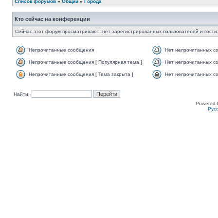
Список форумов
»
Общий
»
Города
Кто сейчас на конференции
Сейчас этот форум просматривают: нет зарегистрированных пользователей и гости:
Непрочитанные сообщения
Нет непрочитанных с
Непрочитанные сообщения [ Популярная тема ]
Нет непрочитанных со
Непрочитанные сообщения [ Тема закрыта ]
Нет непрочитанных со
Найти:
Powered 
Рус