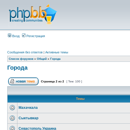
Вход
Регистрация
Сообщения без ответов
|
Активные темы
Список форумов
»
Общий
»
Города
Города
Страница
2
из
2
[ Тем: 100 ]
Темы
Махачкала
Сыктывкар
Севастополь Украина